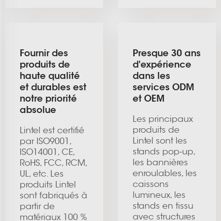
Fournir des
Presque 30 ans
produits de
d'expérience
haute qualité
dans les
et durables est
services ODM
notre priorité
et OEM
absolue
Les principaux
produits de
Lintel est certifié
Lintel sont les
par ISO9001,
stands pop-up,
ISO14001, CE,
les bannières
RoHS, FCC, RCM,
enroulables, les
UL, etc. Les
caissons
produits Lintel
lumineux, les
sont fabriqués à
stands en tissu
partir de
avec structures
matériaux 100 %