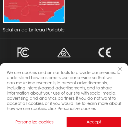
Solution de Linteau Portable
We use cookies and similar tools to provide our services, to
understand how customers use our service so that we
can make improvements,to present advertisements,
including interest-based advertisements, and to share
Copyright © 2023 Energia par Changzhou Lintel Display
information about your use of our site with social media,
Co., Ltd Tous droits réservés.
advertising and analytics partners. If you do not want to
Politique de confidentialité
accept all cookies, or if you would like to learn more about
Blog
how we use cookies, click Personalize cookies.
Personalize cookies
Accept