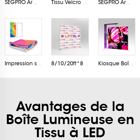
SEGPRO Armoire & TV 3*6 Cabine
Tissu Velcro Pop Up Display LT-09L2-A
SEGPRO Armoire & TV 3*6 Cabine
Impression sur Tissu Boîte à Lumière
8/10/20ft*8ft Housse de Coussin Décor LT-24Q1
Kiosque Boîte Lumineuse SEGPRO pour le Retail
Avantages de la
Boîte Lumineuse en
Tissu à LED