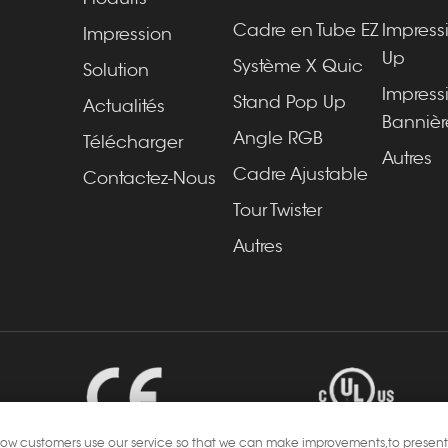
Cadre en Tube EZ
Impress
Impression
Up
Système X Quic
Solution
Impress
Stand Pop Up
Actualités
Bannièr
Angle RGB
Télécharger
Autres
Cadre Ajustable
Contactez-Nous
Tour Twister
Autres
d how customers use our service so that we can make improvements,to present