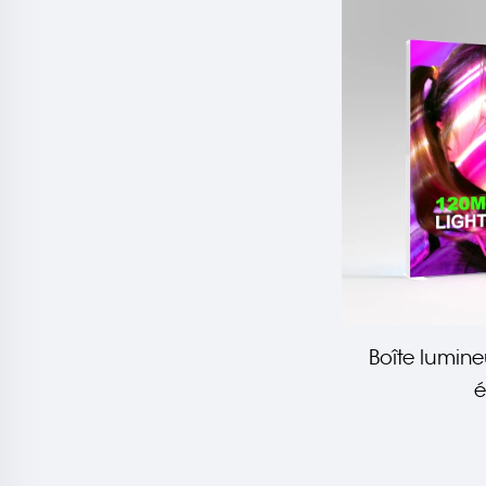
Boîte lumin
é