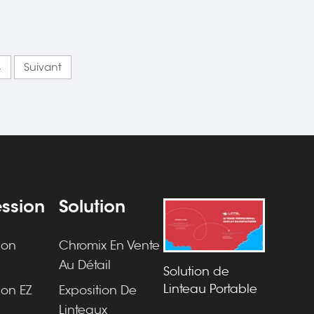
4
Suivant
ssion
Solution
ion
Chromix En Vente
O
Au Détail
Solution de
Linteau Portable
ion EZ
Exposition De
Linteaux