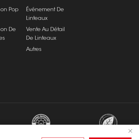
ion Pop
Événement De
Linteaux
ion De
Vente Au Détail
es
De Linteaux
Autres