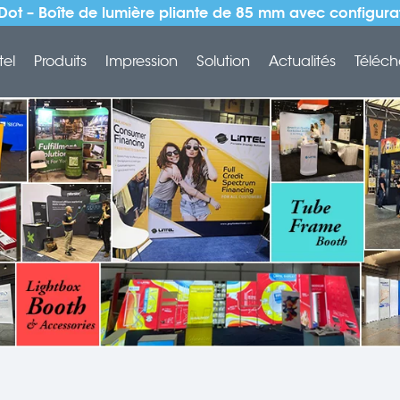
Dot – Boîte de lumière pliante de 85 mm avec configur
tel
Produits
Impression
Solution
Actualités
Téléch