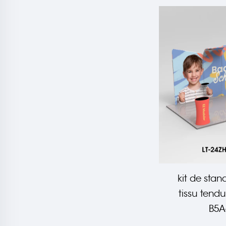
kit de stan
tissu tend
B5A