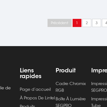
Précédent
1
2
3
Liens
Produit
Impre
rapides
Cadre Chromix
Impress
lle de
Page d’accueil
RGB
SEGPR
À Propos De Lintel
Boîte À Lumière
Impress
SEGPRO
Tube
Produits