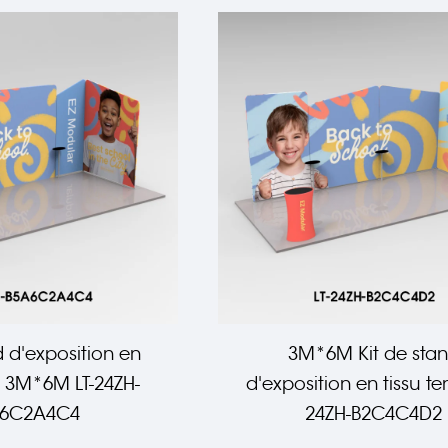
d d'exposition en
3M*6M Kit de sta
u 3M*6M LT-24ZH-
d'exposition en tissu te
6C2A4C4
24ZH-B2C4C4D2