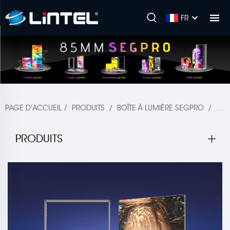
FR
PAGE D'ACCUEIL
/
PRODUITS
/
BOÎTE À LUMIÈRE SEGPRO
/
SE
PRODUITS