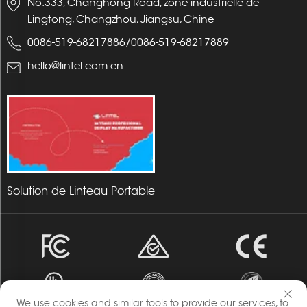
No.333, Changhong Road, zone industrielle de
Lingtong, Changzhou, Jiangsu, Chine
0086-519-68217886
/
0086-519-68217889
hello@lintel.com.cn
Solution de Linteau Portable
We use cookies and similar tools to provide our services, to