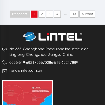
lumineuse SEG pliante
Modulaire en PVC LT-
PLF120 3000*2000mm
...
Précédent
1
2
3
4
13
Suivant
No.333, Changhong Road, zone industrielle de
Lingtong, Changzhou, Jiangsu, Chine
0086-519-68217886
/
0086-519-68217889
hello@lintel.com.cn