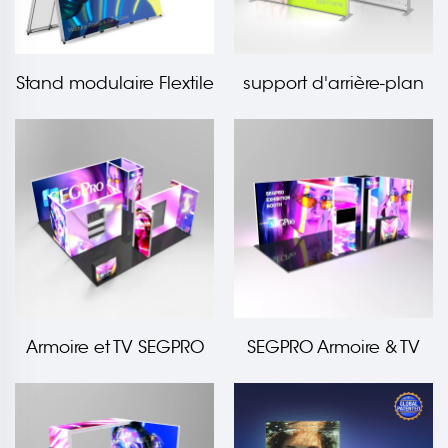
Stand modulaire Flextile
support d'arrière-plan
pliable en tissu avec
modulaire EZ Tube
structure en A
éclairé de 50mm
Armoire et TV SEGPRO
SEGPRO Armoire & TV
6*6
3*6 Cabine