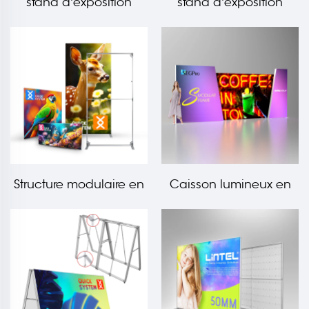
stand d'exposition
stand d'exposition
modulaire pliable en
modulaire pliable en
tissu SEG 3*6m
tissu SEG 3*3m
Structure modulaire en
Caisson lumineux en
tissu pliable Flextile
tissu angulaire de
forme irrégulière