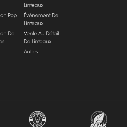
Linteaux
ion Pop
Événement De
Linteaux
ion De
Vente Au Détail
es
De Linteaux
Autres