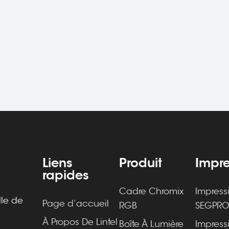
Liens
Produit
Impre
rapides
Cadre Chromix
Impress
lle de
Page d’accueil
RGB
SEGPR
À Propos De Lintel
Boîte À Lumière
Impress