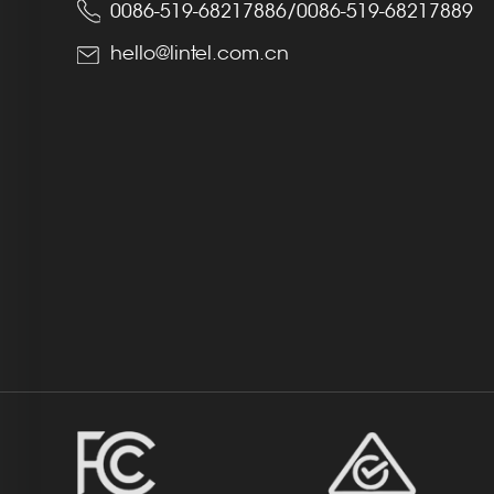
0086-519-68217886
/
0086-519-68217889
hello@lintel.com.cn