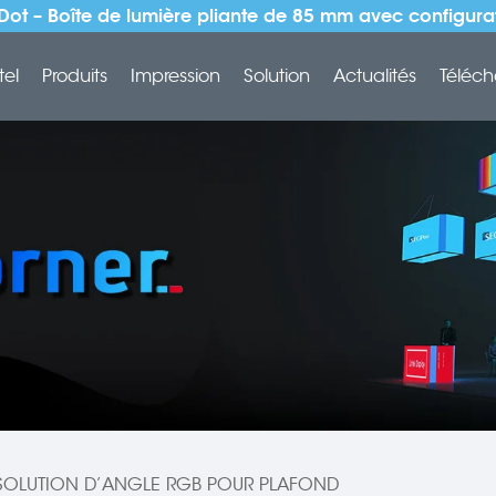
Dot – Boîte de lumière pliante de 85 mm avec configur
tel
Produits
Impression
Solution
Actualités
Téléch
SOLUTION D’ANGLE RGB POUR PLAFOND