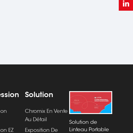
ssion
Solution
ion
Chromix En Vente
O
Au Détail
Solution de
Linteau Portable
ion EZ
Exposition De