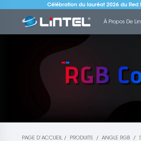
Célébration du lauréat 2026 du Red 
À Propos De Lin
PAGE D’ACCUEIL
/
PRODUITS
/
ANGLE RGB
/