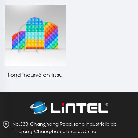
Chiara LT-PS010
Chiara LT-PS009
Fond incurvé en tissu
Chiara LT-PS008
No.333, Changhong Road, zone industrielle de
Lingtong, Changzhou, Jiangsu, Chine