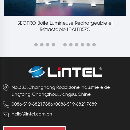
SEGPRO Boîte Lumineuse Rechargeable et
85
Rétractable LT-ALF85ZC
No.333, Changhong Road, zone industrielle de
Lingtong, Changzhou, Jiangsu, Chine
0086-519-68217886
/
0086-519-68217889
hello@lintel.com.cn