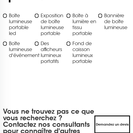
Boîte
Exposition
Boîte à
Bannière
lumineuse
de boîte
lumière en
de boîte
portable
lumineuse
tissu
lumineuse
led
portable
portable
Boîte
Des
Fond de
lumineuse
afficheurs
caisson
d'événement
lumineux
lumineux
portatifs
portable
Vous ne trouvez pas ce que
vous recherchez ?
Contactez nos consultants
Demandez un devis
pour connaître d'autres