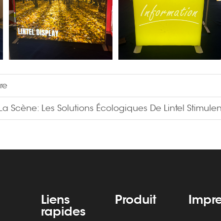
re
La Scène: Les Solutions Écologiques De Lintel Stimul
Liens
Produit
Impre
rapides