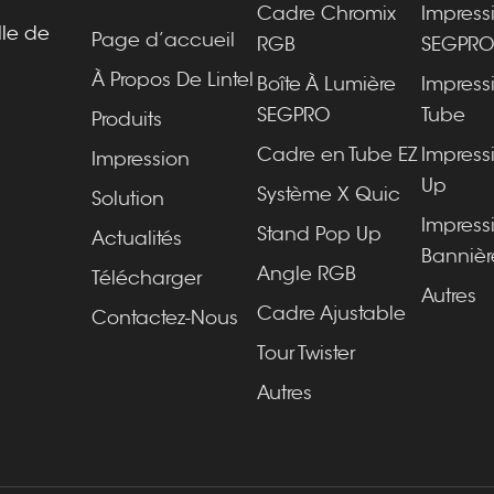
Cadre Chromix
Impress
lle de
Page d’accueil
RGB
SEGPR
À Propos De Lintel
Boîte À Lumière
Impress
SEGPRO
Tube
Produits
Cadre en Tube EZ
Impress
Impression
Up
Système X Quic
Solution
Impress
Stand Pop Up
Actualités
Bannièr
Angle RGB
Télécharger
Autres
Cadre Ajustable
Contactez-Nous
Tour Twister
Autres