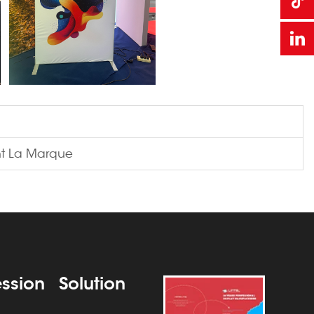
ent La Marque
ssion
Solution