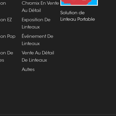
ion
Chromix En Vente
O
Au Détail
Solution de
Linteau Portable
ion EZ
Exposition De
Linteaux
ion Pop
Événement De
Linteaux
ion De
Vente Au Détail
es
De Linteaux
Autres