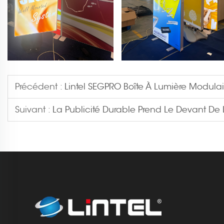
Précédent :
Lintel SEGPRO Boîte À Lumière Modulai
Suivant :
La Publicité Durable Prend Le Devant De 