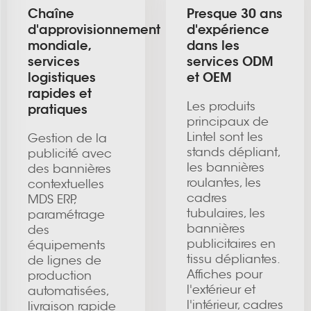
Chaîne
Presque 30 ans
d'approvisionnement
d'expérience
mondiale,
dans les
services
services ODM
logistiques
et OEM
rapides et
Les produits
pratiques
principaux de
Lintel sont les
Gestion de la
stands dépliant,
publicité avec
les bannières
des bannières
roulantes, les
contextuelles
cadres
MDS ERP,
tubulaires, les
paramétrage
bannières
des
publicitaires en
équipements
tissu dépliantes.
de lignes de
Affiches pour
production
l'extérieur et
automatisées,
l'intérieur, cadres
livraison rapide