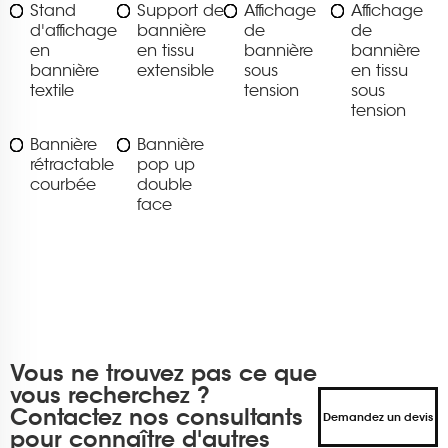
Stand
Support de
Affichage
Affichage
d'affichage
bannière
de
de
en
en tissu
bannière
bannière
bannière
extensible
sous
en tissu
textile
tension
sous
tension
Bannière
Bannière
rétractable
pop up
courbée
double
face
Vous ne trouvez pas ce que
vous recherchez ?
Contactez nos consultants
Demandez un devis
pour connaître d'autres