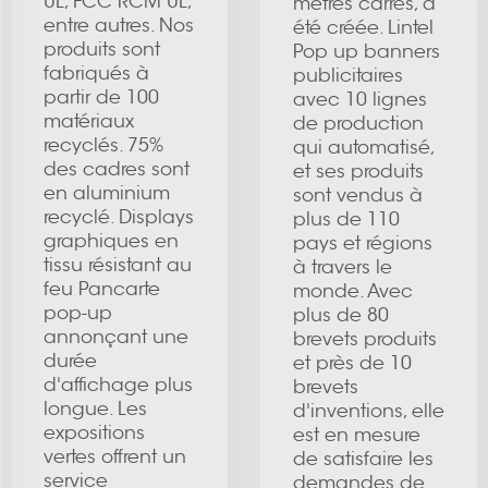
UL, FCC RCM UL,
mètres carrés, a
entre autres. Nos
été créée. Lintel
produits sont
Pop up banners
fabriqués à
publicitaires
partir de 100
avec 10 lignes
matériaux
de production
recyclés. 75%
qui automatisé,
des cadres sont
et ses produits
en aluminium
sont vendus à
recyclé. Displays
plus de 110
graphiques en
pays et régions
tissu résistant au
à travers le
feu Pancarte
monde. Avec
pop-up
plus de 80
annonçant une
brevets produits
durée
et près de 10
d'affichage plus
brevets
longue. Les
d'inventions, elle
expositions
est en mesure
vertes offrent un
de satisfaire les
service
demandes de